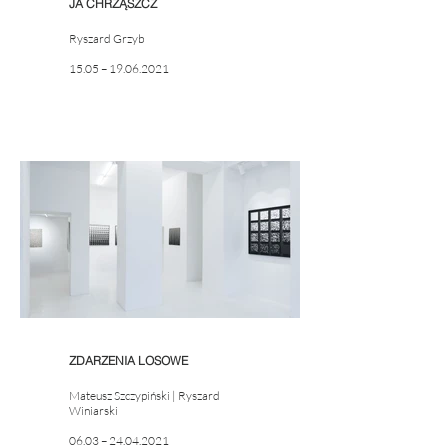
JA CHRZĄSZCZ
Ryszard Grzyb
15.05 – 19.06.2021
ZDARZENIA LOSOWE
Mateusz Szczypiński | Ryszard
Winiarski
06.03 – 24.04.2021