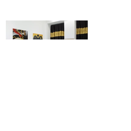
KTO WOŁKA SIEJE, ZBIERA
BURZĘ
Agnieszka Zacharczuk
03 – 27.02.2021