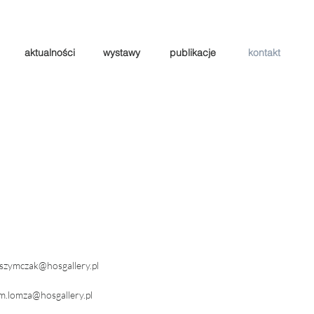
aktualności
wystawy
publikacje
kontakt
.szymczak@hosgallery.pl
​
m.lomza@hosgallery.pl