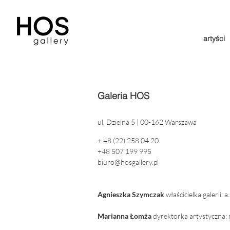
artyści
Galeria HOS
ul. Dzielna 5 | 00-162 Warszawa
+ 48 (22) 258 04 20
+48 507 199 995
biuro@hosgallery.pl
Agnieszka Szymczak
właścicielka galerii:
a
Marianna Łomża
dyrektorka artystyczna: