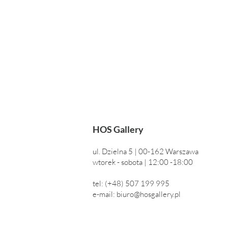
HOS Gallery
ul. D
zielna
5
| 00-162 Wa
rszawa
wtorek - sobota |
12:00 -18
:00
tel: (+48) 507 199 995
e-mail:
biuro@hosgallery.pl