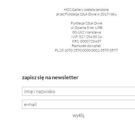
HOS Gallery została założona
przez Fundację Sztuk Dwie w 2019 roku.
Fundacja Sztuk Dwie
ul. Dzielna 5 lok. U5B
00-162 Warszawa
NIP: 527 284 00 24
KRS: 0000720439
Rachunek do wpłat:
PL 28 1090 2590 0000 0001 3598 3599
zapisz się na newsletter
wyślij