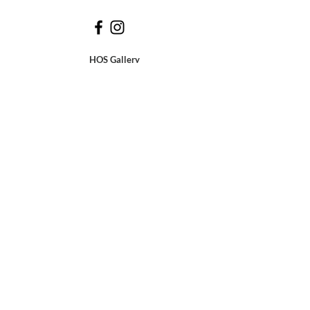
"Krew Beton Słońce" |
13.06.2026 | 18:00-
21:00
HOS Gallery
ul. D
zielna
5
| 00-162 Wa
rszawa
wtorek - sobota |
12:00 -18
:00
tel: (+48)
507 199 995
e-mail:
biuro@hosgallery.pl
zapisz się na newsletter
wyślij