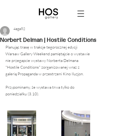
4aga82
Norbert Delman | Hostile Conditions
Planując trasę w trakcje tegorocznej edycji 
Warsaw Gallery Weekend pamiętajcie o wystawie 
nie przegapcie wystawy Norberta Delmana 
"Hostile Conditions" zorganizowanej wraz z  
galerią Propaganda w przestrzeni Kino Iluzjon.
Przypominamy, że wystawa trwa tylko do 
poniedziałku (3.10).