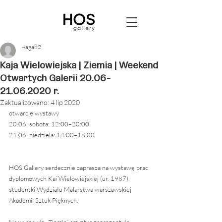
4aga82
Kaja Wielowiejska | Ziemia | Weekend
Otwartych Galerii 20.06-
21.06.2020 r.
Zaktualizowano:
4 lip 2020
otwarcie wystawy 
20.06, sobota: 12:00–20:00
21.06, niedziela: 14:00–18:00
HOS Gallery serdecznie zaprasza na wystawę prac 
dyplomowych Kai Wielowiejskiej (ur. 1987), 
studentki Wydziału Malarstwa warszawskiej 
Akademii Sztuk Pięknych. 