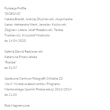
Fundacja Profile
“DISEGNO”
Natalia Brandt, Andrzej Dłużniewski, Alicja Karska 
&amp; Aleksandra Went, Jarosław Kozłowski, 
Zbigniew Libera, Józef Robakowski, Teresa 
Tyszkiewicz, Krzysztof Wodiczko
do 19.09.2020
Galeria Dawid Radziszewski
Katarzyna Przezwańska
“Rzeźba”
do 31.07
Społeczne Centrum Fotografii Chłodna 20
„No.8” Wystawa absolwentów Programu 
Mentorskiego Sputnik Photos edycji 2018/2019
do 21.06
Pola Magnetyczne