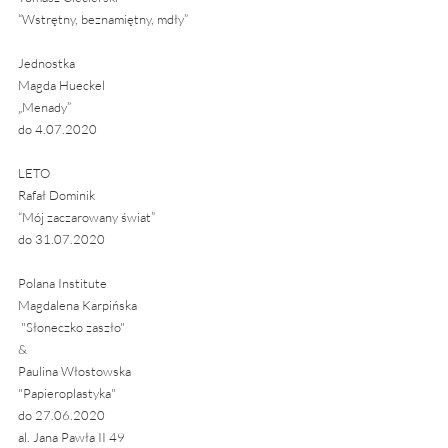
“Wstrętny, beznamiętny, mdły”
Jednostka
Magda Hueckel
„Menady” 
do 4.07.2020
LETO
Rafał Dominik
“Mój zaczarowany świat”
do 31.07.2020
Polana Institute
Magdalena Karpińska
 "Słoneczko zaszło"
&
Paulina Włostowska
"Papieroplastyka"
do 27.06.2020
al. Jana Pawła II 49