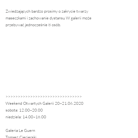
Zwiedzających bardzo prosimy o zakrycie twarzy 
maseczkami i zachowanie dystansu W galerii może 
przebywać jednocześnie 8 osób.
>>>>>>>>>>>>>>>>>>>>>>>>>>>>>>>
Weekend Otwartych Galerii 20–21.06.2020
sobota: 12.00–20.00
niedziela: 14.00–18.00
Galeria Le Guern
Tomasz Ciecierski