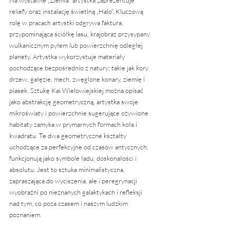
Na wystawie „Ziemia” artystka zaprezentuje 
reliefy oraz instalację świetlną „Halo”. Kluczową 
rolę w pracach artystki odgrywa faktura, 
przypominająca ściółkę lasu, krajobraz przysypany 
wulkanicznym pyłem lub powierzchnię odległej 
planety. Artystka wykorzystuje materiały 
pochodzące bezpośrednio z natury; takie jak kory 
drzew, gałęzie, mech, zwęglone konary, ziemię i 
piasek. Sztukę Kai Wielowiejskiej można opisać 
jako abstrakcję geometryczną, artystka swoje 
mikroświaty i powierzchnie sugerujące ożywione 
habitaty zamyka w prymarnych formach koła i 
kwadratu. Te dwa geometryczne kształty 
uchodzące za perfekcyjne od czasów antycznych, 
funkcjonują jako symbole ładu, doskonałości i 
absolutu. Jest to sztuka minimalistyczna, 
zapraszająca do wyciszenia, ale i peregrynacji 
wyobraźni po nieznanych galaktykach i refleksji 
nad tym, co poza czasem i naszym ludzkim 
poznaniem.