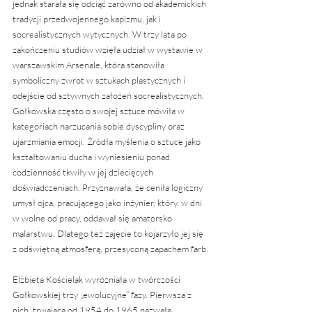
jednak starała się odciąć zarówno od akademickich 
tradycji przedwojennego kapizmu, jak i 
socrealistycznych wytycznych. W trzy lata po 
zakończeniu studiów wzięła udział w wystawie w 
warszawskim Arsenale, która stanowiła 
symboliczny zwrot w sztukach plastycznych i 
odejście od sztywnych założeń socrealistycznych. 
Gołkowska często o swojej sztuce mówiła w 
kategoriach narzucania sobie dyscypliny oraz 
ujarzmiania emocji. Źródła myślenia o sztuce jako 
kształtowaniu ducha i wyniesieniu ponad 
codzienność tkwiły w jej dziecięcych 
doświadczeniach. Przyznawała, że ceniła logiczny 
umysł ojca, pracującego jako inżynier, który, w dni 
w wolne od pracy, oddawał się amatorsko 
malarstwu. Dlatego też zajęcie to kojarzyło jej się 
z odświętną atmosferą, przesyconą zapachem farb.
Elżbieta Kościelak wyróżniała w twórczości 
Gołkowskiej trzy „ewolucyjne” fazy. Pierwsza z 
nich, trwająca od 1954 do 1965 nazwała 