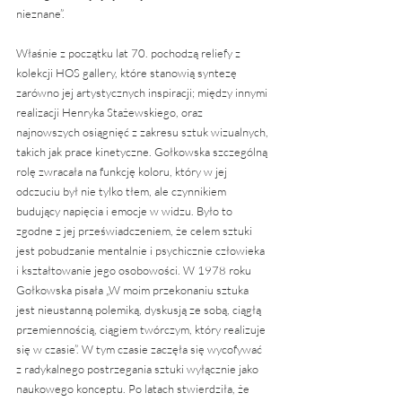
nieznane”.
Właśnie z początku lat 70. pochodzą reliefy z 
kolekcji HOS gallery, które stanowią syntezę 
zarówno jej artystycznych inspiracji; między innymi 
realizacji Henryka Stażewskiego, oraz 
najnowszych osiągnięć z zakresu sztuk wizualnych, 
takich jak prace kinetyczne. Gołkowska szczególną 
rolę zwracała na funkcję koloru, który w jej 
odczuciu był nie tylko tłem, ale czynnikiem 
budujący napięcia i emocje w widzu. Było to 
zgodne z jej przeświadczeniem, że celem sztuki 
jest pobudzanie mentalnie i psychicznie człowieka 
i kształtowanie jego osobowości. W 1978 roku 
Gołkowska pisała „W moim przekonaniu sztuka 
jest nieustanną polemiką, dyskusją ze sobą, ciągłą 
przemiennością, ciągiem twórczym, który realizuje 
się w czasie”. W tym czasie zaczęła się wycofywać 
z radykalnego postrzegania sztuki wyłącznie jako 
naukowego konceptu. Po latach stwierdziła, że 