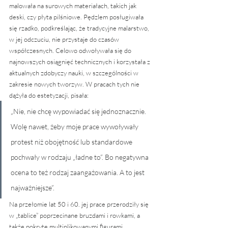
malowała na surowych materiałach, takich jak 
deski, czy płyta pilśniowe. Pędzlem posługiwała 
się rzadko, podkreślając, że tradycyjne malarstwo, 
w jej odczuciu, nie przystaje do czasów 
współczesnych. Celowo odwoływała się do 
najnowszych osiągnięć technicznych i korzystała z 
aktualnych zdobyczy nauki, w szczególności w 
zakresie nowych tworzyw. W pracach tych nie 
dążyła do estetyzacji, pisała: 
„Nie, nie chcę wypowiadać się jednoznacznie. 
Wolę nawet, żeby moje prace wywoływały 
protest niż obojętność lub standardowe 
pochwały w rodzaju „ładne to”. Bo negatywna 
ocena to też rodzaj zaangażowania. A to jest 
najważniejsze”.
Na przełomie lat 50 i 60. jej prace przerodziły się 
w „tablice” poprzecinane bruzdami i rowkami, a 
także pokryte multiplikowanymi figurami 