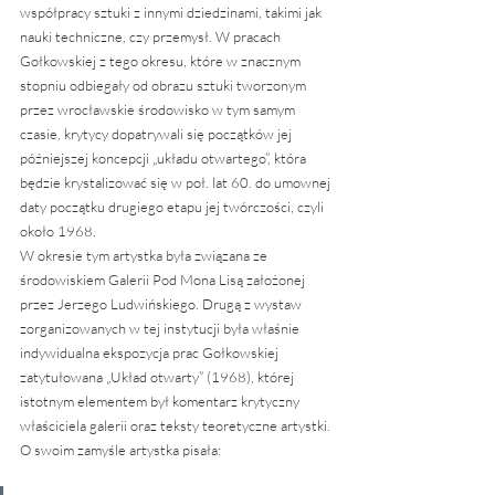
współpracy sztuki z innymi dziedzinami, takimi jak 
nauki techniczne, czy przemysł. W pracach 
Gołkowskiej z tego okresu, które w znacznym 
stopniu odbiegały od obrazu sztuki tworzonym 
przez wrocławskie środowisko w tym samym 
czasie, krytycy dopatrywali się początków jej 
późniejszej koncepcji „układu otwartego”, która 
będzie krystalizować się w poł. lat 60. do umownej 
daty początku drugiego etapu jej twórczości, czyli 
około 1968.
W okresie tym artystka była związana ze 
środowiskiem Galerii Pod Mona Lisą założonej 
przez Jerzego Ludwińskiego. Drugą z wystaw 
zorganizowanych w tej instytucji była właśnie 
indywidualna ekspozycja prac Gołkowskiej 
zatytułowana „Układ otwarty” (1968), której 
istotnym elementem był komentarz krytyczny 
właściciela galerii oraz teksty teoretyczne artystki. 
O swoim zamyśle artystka pisała: