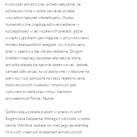
twórczość artystyczną i przeświadczenie, że 
sztuka powinna w sobie zawierać przede 
wszystkim ładunek intelektualny. Studia 
humanistyczne znajdują odzwierciedlenie w 
szczególności w jej wczesnych pracach, gdzie 
związki z językiem ujawniają się w przywoływaniu 
klimatu staropolskich anegdot, czy tytułowaniu 
prac w oparciu o dawne powiedzenia. Drugim 
źródłem inspiracji pozostawała natura, którą 
artystka starała się bacznie obserwować. Jednak, 
zamiast odtwarzać, to co dosłowne i widoczne na 
pierwszy rzut porzuciła na rzecz rejestrowania 
kolorystycznych niuansów zmiennych pod 
wpływem światła oraz rytmu i harmonii 
przynależnych florze i faunie.
Gołkowska uzyskała dyplom w pracowni prof. 
Eugeniusza Gepperta, którego twórczość wysoko 
ceniła. Wkrótce została również jego asystentką. 
W swych własnych działaniach artystycznych 