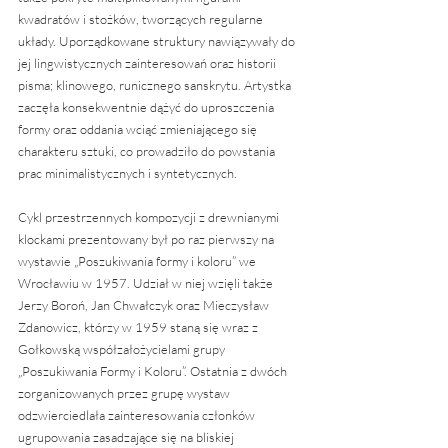
kwadratów i stożków, tworzących regularne 
układy. Uporządkowane struktury nawiązywały do 
jej lingwistycznych zainteresowań oraz historii 
pisma; klinowego, runicznego sanskrytu. Artystka 
zaczęła konsekwentnie dążyć do uproszczenia 
formy oraz oddania wciąć zmieniającego się 
charakteru sztuki, co prowadziło do powstania 
prac minimalistycznych i syntetycznych.
Cykl przestrzennych kompozycji z drewnianymi 
klockami prezentowany był po raz pierwszy na 
wystawie „Poszukiwania formy i koloru” we 
Wrocławiu w 1957. Udział w niej wzięli także 
Jerzy Boroń, Jan Chwałczyk oraz Mieczysław 
Zdanowicz, którzy w 1959 staną się wraz z 
Gołkowską współzałożycielami grupy 
„Poszukiwania Formy i Koloru”. Ostatnia z dwóch 
zorganizowanych przez grupę wystaw 
odzwierciedlała zainteresowania członków 
ugrupowania zasadzające się na bliskiej 