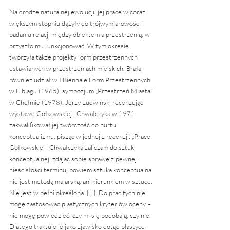
Na drodze naturalnej ewolucji, jej prace w coraz 
większym stopniu dążyły do trójwymiarowości i 
badaniu relacji między obiektem a przestrzenią, w 
przyszło mu funkcjonować. W tym okresie 
tworzyła także projekty form przestrzennych 
ustawianych w przestrzeniach miejskich. Brała 
również udział w I Biennale Form Przestrzennych 
w Elblągu (1965), sympozjum „Przestrzeń Miasta” 
w Chełmie (1978). Jerzy Ludwiński recenzując 
wystawę Gołkowskiej i Chwałczyka w 1971 
zakwalifikował jej twórczość do nurtu 
konceptualizmu, pisząc w jednej z recenzji: „Prace 
Gołkowskiej i Chwałczyka zaliczam do sztuki 
konceptualnej, zdając sobie sprawę z pewnej 
nieścisłości terminu, bowiem sztuka konceptualna 
nie jest metodą malarską, ani kierunkiem w sztuce. 
Nie jest w pełni określona. […]. Do prac tych nie 
mogę zastosować plastycznych kryteriów oceny – 
nie mogę powiedzieć, czy mi się podobają, czy nie. 
Dlatego traktuje je jako zjawisko dotąd plastyce 