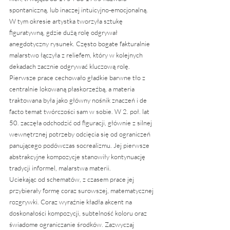
spontaniczną, lub inaczej intuicyjno-emocjonalną. 
W tym okresie artystka tworzyła sztukę 
figuratywną, gdzie dużą rolę odgrywał 
anegdotyczny rysunek. Często bogate fakturalnie 
malarstwo łączyła z reliefem, który w kolejnych 
dekadach zacznie odgrywać kluczową rolę. 
Pierwsze prace cechowało gładkie barwne tło z 
centralnie lokowaną płaskorzeźbą, a materia 
traktowana była jako główny nośnik znaczeń i de 
facto temat twórczości sam w sobie. W 2. poł. lat 
50. zaczęła odchodzić od figuracji, głównie z silnej 
wewnętrznej potrzeby odcięcia się od ograniczeń 
panującego podówczas socrealizmu. Jej pierwsze 
abstrakcyjne kompozycje stanowiły kontynuację 
tradycji informel, malarstwa materii.
Uciekając od schematów, z czasem prace jej 
przybierały formę coraz surowszej, matematycznej 
rozgrywki. Coraz wyraźnie kładła akcent na 
doskonałości kompozycji, subtelność koloru oraz 
świadome ograniczanie środków. Zazwyczaj 