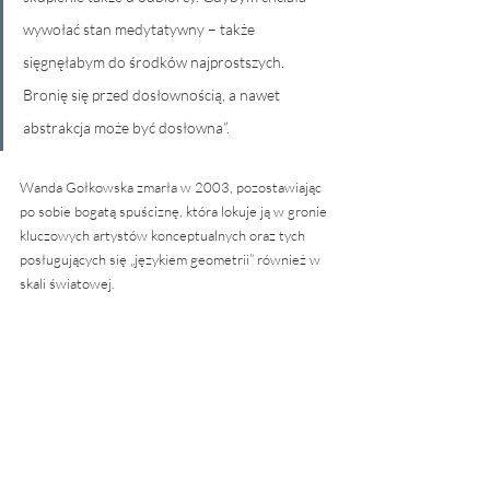
wywołać stan medytatywny – także 
sięgnęłabym do środków najprostszych. 
Bronię się przed dosłownością, a nawet 
abstrakcja może być dosłowna”.
Wanda Gołkowska zmarła w 2003, pozostawiając 
po sobie bogatą spuściznę, która lokuje ją w gronie 
kluczowych artystów konceptualnych oraz tych 
posługujących się „językiem geometrii” również w 
skali światowej.