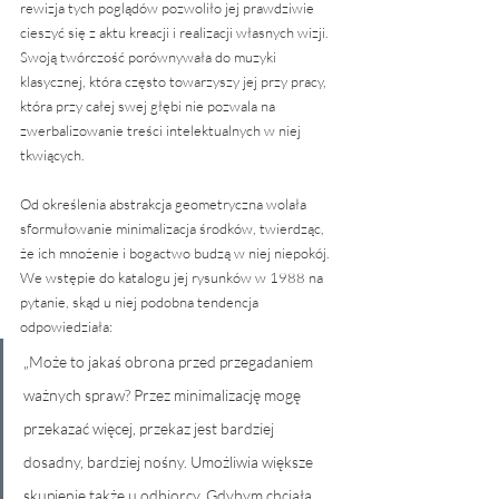
rewizja tych poglądów pozwoliło jej prawdziwie 
cieszyć się z aktu kreacji i realizacji własnych wizji. 
Swoją twórczość porównywała do muzyki 
klasycznej, która często towarzyszy jej przy pracy, 
która przy całej swej głębi nie pozwala na 
zwerbalizowanie treści intelektualnych w niej 
tkwiących.
Od określenia abstrakcja geometryczna wolała 
sformułowanie minimalizacja środków, twierdząc, 
że ich mnożenie i bogactwo budzą w niej niepokój. 
We wstępie do katalogu jej rysunków w 1988 na 
pytanie, skąd u niej podobna tendencja 
odpowiedziała: 
„Może to jakaś obrona przed przegadaniem 
ważnych spraw? Przez minimalizację mogę 
przekazać więcej, przekaz jest bardziej 
dosadny, bardziej nośny. Umożliwia większe 
skupienie także u odbiorcy. Gdybym chciała 