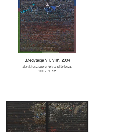
„Medytacja VII, VIII", 2004
akryl, tusz, papier/płyta pilśniowa,
100 x 70 cm