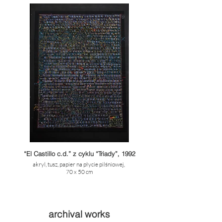
“El Castillo c.d.” z cyklu “Triady”, 1992
akryl, tusz, papier na płycie pilśniowej,
70 x 50 cm
archival works