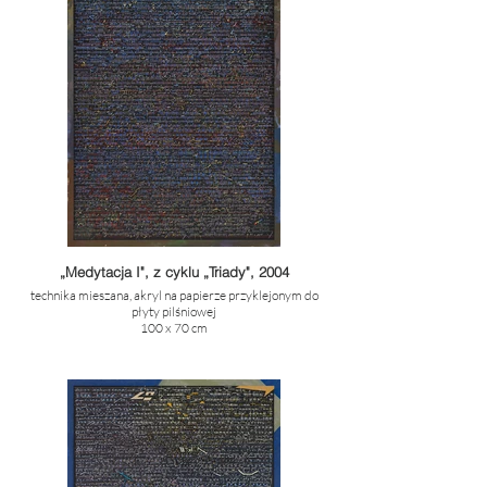
„Medytacja I", z cyklu „Triady", 2004
technika mieszana, akryl na papierze przyklejonym do
płyty pilśniowej
100 x 70 cm