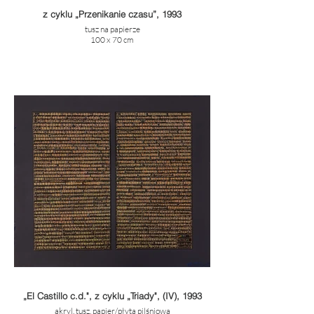
z cyklu „Przenikanie czasu”, 1993
tusz na papierze
100 x 70 cm
„El Castillo c.d.", z cyklu „Triady", (IV), 1993
akryl, tusz, papier/płyta pilśniowa