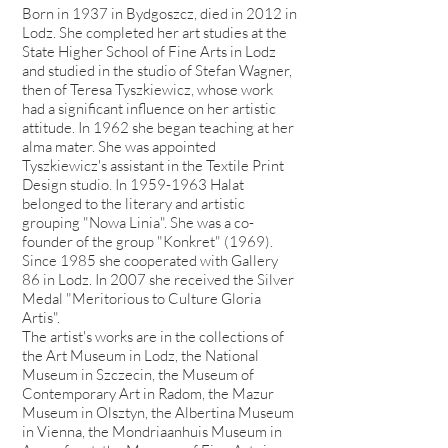
Born in 1937 in Bydgoszcz, died in 2012 in
Lodz. She completed her art studies at the
State Higher School of Fine Arts in Lodz
and studied in the studio of Stefan Wagner,
then of Teresa Tyszkiewicz, whose work
had a significant influence on her artistic
attitude. In 1962 she began teaching at her
alma mater. She was appointed
Tyszkiewicz's assistant in the Textile Print
Design studio. In
1959-1963
Halat
belonged to the literary and artistic
grouping "Nowa Linia". She was a co-
founder of the group "Konkret" (1969).
Since 1985 she cooperated with Gallery
86 in Lodz. In 2007 she received the Silver
Medal "Meritorious to Culture Gloria
Artis".
The artist's works are in the collections of
the Art Museum in Lodz, the National
Museum in Szczecin, the Museum of
Contemporary Art in Radom, the Mazur
Museum in Olsztyn, the Albertina Museum
in Vienna, the Mondriaanhuis Museum in