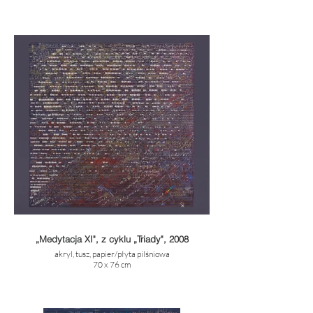
„Medytacja XI", z cyklu „Triady", 2008
akryl, tusz, papier/płyta pilśniowa
70 x 76 cm