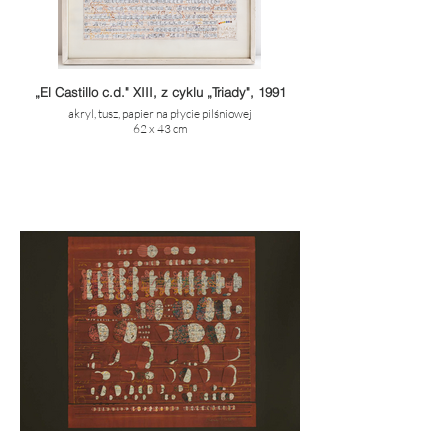
„El Castillo c.d." XIII, z cyklu „Triady", 1991
akryl, tusz, papier na płycie pilśniowej
62 x 43 cm