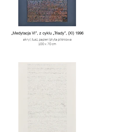
„Medytacja VI”, z cyklu „Triady”, (XI) 1996
akryl, tusz, papier/płyta pilśniowa
100 x 70 cm