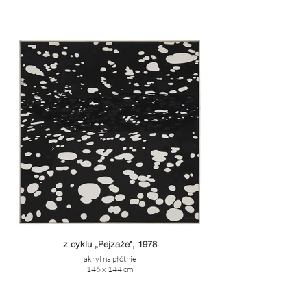
z cyklu „Pejzaże", 1978
akryl na płótnie
146 x 144 cm