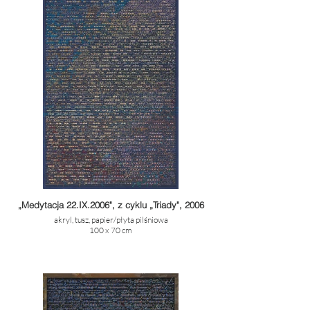
„Medytacja 22.IX.2006", z cyklu „Triady", 2006
akryl, tusz, papier/płyta pilśniowa
100 x 70 cm