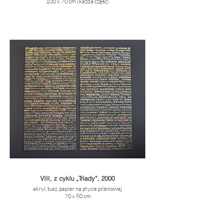
100 x 70 cm (każda część)
VIII, z cyklu „Triady”, 2000
akryl, tusz, papier na płycie pilśniowej
70 x 80 cm