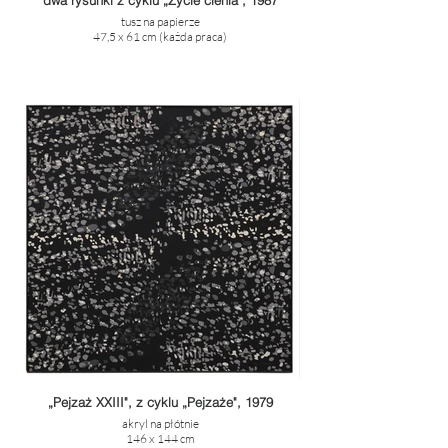
dwa rysunki z cyklu „Życie cienia", 1987
tusz na papierze
47,5 x 61 cm (każda praca)
„Pejzaż XXIII", z cyklu „Pejzaże", 1979
akryl na płótnie
146 x 144 cm