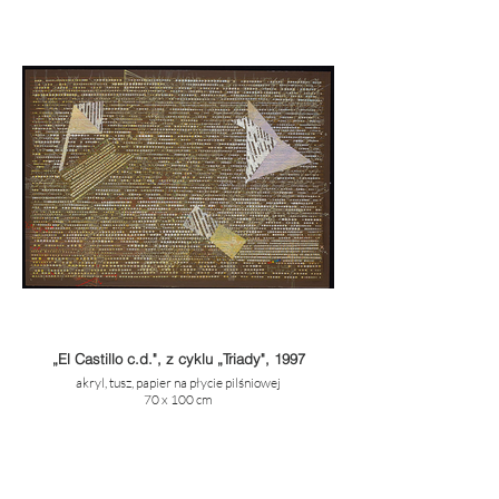
„El Castillo c.d.", z cyklu „Triady", 1997
akryl, tusz, papier na płycie pilśniowej
70 x 100 cm