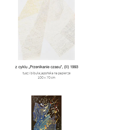
z cyklu „Przenikanie czasu", (II) 1993
tusz i bibuła japońska na papierze
100 x 70 cm