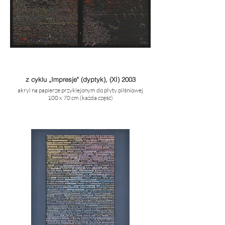
z cyklu „Impresje" (dyptyk), (XI) 2003
akryl na papierze przyklejonym do płyty pilśniowej
100 x 70 cm (każda część)