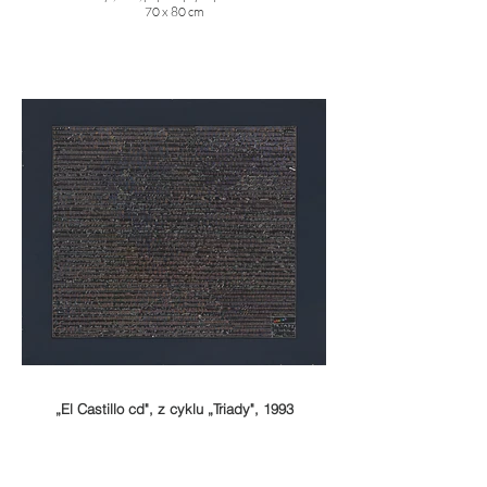
70 x 80 cm
„El Castillo cd", z cyklu „Triady", 1993
technika mieszana, akryl na papierze przyklejonym do
płyty pilśniowej
70 x 80 cm