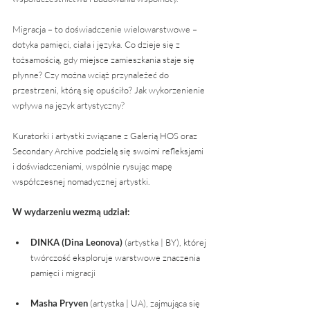
Migracja – to doświadczenie wielowarstwowe – 
dotyka pamięci, ciała i języka. Co dzieje się z 
tożsamością, gdy miejsce zamieszkania staje się 
płynne? Czy można wciąż przynależeć do 
przestrzeni, którą się opuściło? Jak wykorzenienie 
wpływa na język artystyczny?
Kuratorki i artystki związane z Galerią HOS oraz 
Secondary Archive podzielą się swoimi refleksjami 
i doświadczeniami, wspólnie rysując mapę 
współczesnej nomadycznej artystki.
W wydarzeniu wezmą udział:
DINKA (Dina Leonova)
 (artystka | BY), której 
twórczość eksploruje warstwowe znaczenia 
pamięci i migracji
Masha Pryven
 (artystka | UA), zajmująca się 