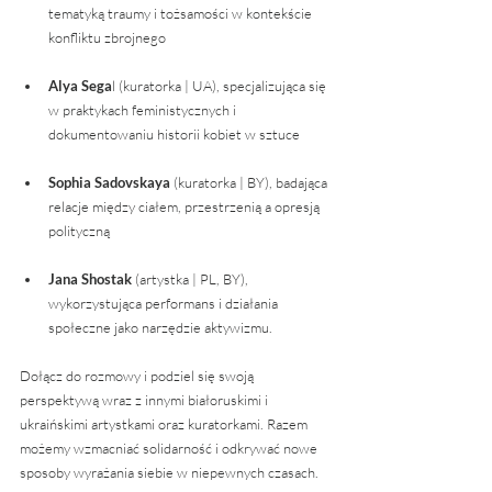
tematyką traumy i tożsamości w kontekście 
konfliktu zbrojnego
Alya Sega
l (kuratorka | UA), specjalizująca się 
w praktykach feministycznych i 
dokumentowaniu historii kobiet w sztuce
Sophia Sadovskaya
 (kuratorka | BY), badająca 
relacje między ciałem, przestrzenią a opresją 
polityczną
Jana Shostak
 (artystka | PL, BY), 
wykorzystująca performans i działania 
społeczne jako narzędzie aktywizmu.
Dołącz do rozmowy i podziel się swoją 
perspektywą wraz z innymi białoruskimi i 
ukraińskimi artystkami oraz kuratorkami. Razem 
możemy wzmacniać solidarność i odkrywać nowe 
sposoby wyrażania siebie w niepewnych czasach.