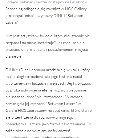
Stream webinaru będzie dostępny na Facebooku
Screening odbędzie się również w HOS Gallery 
jako część finisażu wystawy DINKI "Between 
Layers"
Kim jest artystka w świecie, który nieustannie się 
rozpada i na nowo kształtuje? Jak radzi sobie z 
przesiedleniem, zmianą i poszukiwaniem miejsca 
dla siebie
DINKA (Dina Leonova) urodziła się w kraju, który 
może uległ rozpadowi, ale jego historia nadal 
wybrzmiewa w ludziach i miejscach. Jej twórczość 
to próba uchwycenia efemerycznych wspomnień i 
nieustannej redefinicji tożsamości. W ramach 
zamknięcia jej wystawy "Between Layers" w 
Galerii HOS zapraszamy na spotkanie, które stanie 
się przestrzenią do rozmowy o migracji, 
nomadyzmie i sztuce jako formie zakorzenienia. To 
także okazja do wymiany doświadczeń, 
współuczestnictwa i budowania wspólnoty.