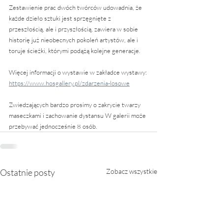
Zestawienie prac dwóch twórców udowadnia, że 
każde dzieło sztuki jest sprzęgnięte z 
przeszłością, ale i przyszłością, zawiera w sobie 
historię już nieobecnych pokoleń artystów, ale i 
toruje ścieżki, którymi podążą kolejne generacje.
Więcej informacji o wystawie w zakładce wystawy: 
https://www.hosgallery.pl/zdarzenia-losowe
Zwiedzających bardzo prosimy o zakrycie twarzy 
maseczkami i zachowanie dystansu W galerii może 
przebywać jednocześnie 8 osób.
Ostatnie posty
Zobacz wszystkie