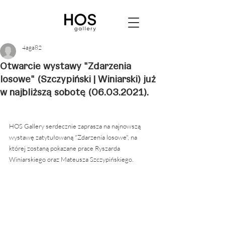
4aga82
Otwarcie wystawy "Zdarzenia
losowe" (Szczypiński | Winiarski) już
w najbliższą sobotę (06.03.2021).
HOS Gallery serdecznie zaprasza na najnowszą 
wystawę zatytułowaną "Zdarzenia losowe", na 
której zostaną pokazane prace Ryszarda 
Winiarskiego oraz Mateusza Szczypińskiego. 