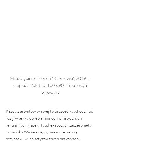
M. Szczypiński, z cyklu "Krzyżówki", 2019 r., 
olej, kolaż/płótno, 100 x 90 cm, kolekcja 
prywatna
Każdy z artystów w swej twórczości wychodził od 
rozgrywek w obrębie monochromatycznych 
regularnych kratek. Tytuł ekspozycji zaczerpnięty 
z dorobku Winiarskiego, wskazuje na rolę 
przypadku w ich artystycznych praktykach.  