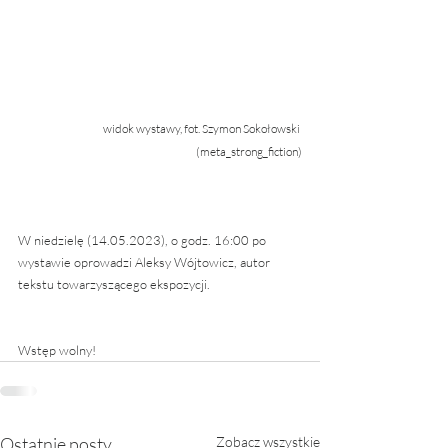
widok wystawy, fot. Szymon Sokołowski 
(meta_strong_fiction)
W niedzielę (14.05.2023), o godz. 16:00 po 
wystawie oprowadzi Aleksy Wójtowicz, autor 
tekstu towarzyszącego ekspozycji. 
Wstęp wolny!
Ostatnie posty
Zobacz wszystkie