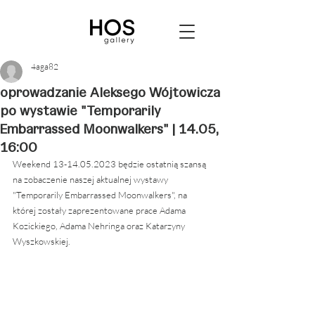
4aga82
oprowadzanie Aleksego Wójtowicza
po wystawie "Temporarily
Embarrassed Moonwalkers" | 14.05,
16:00
Weekend 13-14.05.2023 będzie ostatnią szansą 
na zobaczenie naszej aktualnej wystawy 
"Temporarily Embarrassed Moonwalkers", na 
której zostały zaprezentowane prace Adama 
Kozickiego, Adama Nehringa oraz Katarzyny 
Wyszkowskiej. 