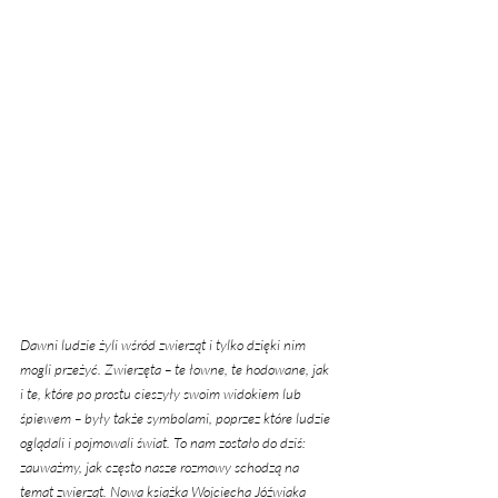
Dawni ludzie żyli wśród zwierząt i tylko dzięki nim 
mogli przeżyć. Zwierzęta – te łowne, te hodowane, jak 
i te, które po prostu cieszyły swoim widokiem lub 
śpiewem – były także symbolami, poprzez które ludzie 
oglądali i pojmowali świat. To nam zostało do dziś: 
zauważmy, jak często nasze rozmowy schodzą na 
temat zwierząt. Nowa książka Wojciecha Jóźwiaka 