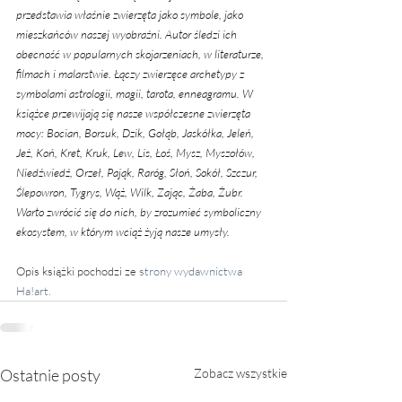
przedstawia właśnie zwierzęta jako symbole, jako 
mieszkańców naszej wyobraźni. Autor śledzi ich 
obecność w popularnych skojarzeniach, w literaturze, 
filmach i malarstwie. Łączy zwierzęce archetypy z 
symbolami astrologii, magii, tarota, enneagramu. W 
książce przewijają się nasze współczesne zwierzęta 
mocy: Bocian, Borsuk, Dzik, Gołąb, Jaskółka, Jeleń, 
Jeż, Koń, Kret, Kruk, Lew, Lis, Łoś, Mysz, Myszołów, 
Niedźwiedź, Orzeł, Pająk, Raróg, Słoń, Sokół, Szczur, 
Ślepowron, Tygrys, Wąż, Wilk, Zając, Żaba, Żubr. 
Warto zwrócić się do nich, by zrozumieć symboliczny 
ekosystem, w którym wciąż żyją nasze umysły.
Opis książki pochodzi ze 
strony wydawnictwa 
Ha!art.
Ostatnie posty
Zobacz wszystkie