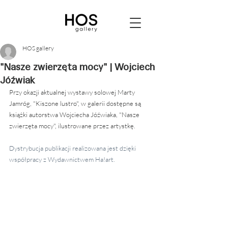
HOS gallery
"Nasze zwierzęta mocy" | Wojciech
Jóźwiak
Przy okazji aktualnej wystawy solowej Marty 
Jamróg, "Kiszone lustro", w galerii dostępne są 
książki autorstwa Wojciecha Jóźwiaka, "Nasze 
zwierzęta mocy", ilustrowane przez artystkę.
Dystrybucja publikacji realizowana jest dzięki 
współpracy z Wydawnictwem Ha!art.